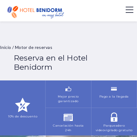
Inicio
/
Motor de reservas
Reserva en el Hotel
Benidorm
Mejor precio
Pago a la llegada
garantizado
10% de descuento
Cancelación hasta
Parqueadero
24h
videovigilado gratuito