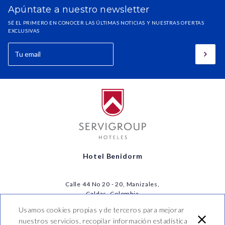
Apúntate a nuestro newsletter
SÉ EL PRIMERO EN CONOCER LAS ÚLTIMAS NOTICIAS Y NUESTRAS OFERTAS
EXCLUSIVAS
Hotel Benidorm
Calle 44 No 20 - 20, Manizales,
Caldas, Colombia
T. (57) 606 8905040
Usamos cookies propias y de terceros para mejorar
info@hotelbenidorm.co
nuestros servicios, recopilar información estadística