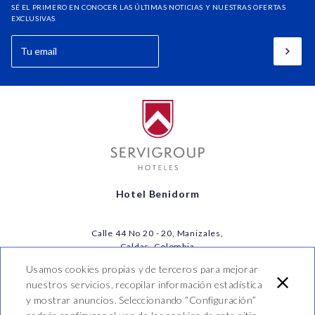
SÉ EL PRIMERO EN CONOCER LAS ÚLTIMAS NOTICIAS Y NUESTRAS OFERTAS
EXCLUSIVAS
Hotel Benidorm
Calle 44 No 20 - 20, Manizales,
Caldas, Colombia
T. (57) 606 8905040
Usamos cookies propias y de terceros para mejorar
info@hotelbenidorm.co
nuestros servicios, recopilar información estadística
573137347584
y mostrar anuncios. Seleccionando “Configuración”