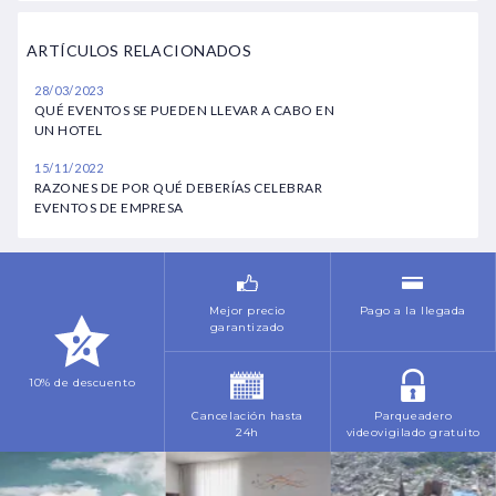
Marzo
Febrero
Septiembre
Agosto
ARTÍCULOS RELACIONADOS
Abril
Marzo
Octubre
Octubre
28/03/2023
Mayo
Mayo
QUÉ EVENTOS SE PUEDEN LLEVAR A CABO EN
Noviembre
Noviembre
UN HOTEL
Junio
Julio
Diciembre
15/11/2022
Julio
RAZONES DE POR QUÉ DEBERÍAS CELEBRAR
Noviembre
EVENTOS DE EMPRESA
Octubre
Diciembre
Noviembre
Mejor precio
Pago a la llegada
garantizado
10% de descuento
Cancelación hasta
Parqueadero
24h
videovigilado gratuito