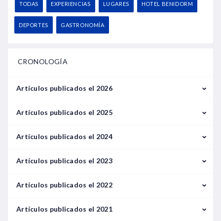
TODAS
EXPERIENCIAS
LUGARES
HOTEL BENIDORM
DEPORTES
GASTRONOMÍA
CRONOLOGÍA
Artículos publicados el 2026
Febrero
Artículos publicados el 2025
Marzo
Enero
Artículos publicados el 2024
Febrero
Enero
Artículos publicados el 2023
Mayo
Septiembre
Enero
Artículos publicados el 2022
Junio
Febrero
Enero
Artículos publicados el 2021
Julio