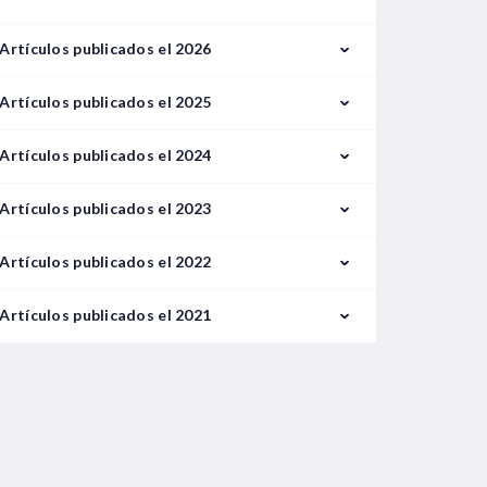
Artículos publicados el 2026
Febrero
Artículos publicados el 2025
Marzo
Enero
Artículos publicados el 2024
Febrero
Enero
Artículos publicados el 2023
Mayo
Septiembre
Enero
Artículos publicados el 2022
Junio
Febrero
Enero
Artículos publicados el 2021
Julio
Marzo
Febrero
Septiembre
Agosto
Abril
Marzo
Octubre
Octubre
Mayo
Mayo
Noviembre
Noviembre
Junio