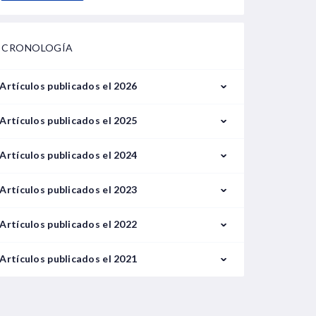
CRONOLOGÍA
Artículos publicados el 2026
Febrero
Artículos publicados el 2025
Marzo
Enero
Artículos publicados el 2024
Febrero
Enero
Artículos publicados el 2023
Mayo
Septiembre
Enero
Artículos publicados el 2022
Junio
Febrero
Enero
Artículos publicados el 2021
Julio
Marzo
Febrero
Septiembre
Agosto
Abril
Marzo