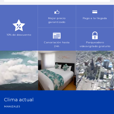
Noviembre
Octubre
Diciembre
Mejor precio
Pago a la llegada
Noviembre
garantizado
10% de descuento
Cancelación hasta
Parqueadero
24h
videovigilado gratuito
Clima actual
MANIZALES