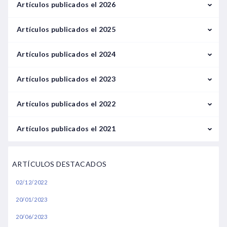
Artículos publicados el 2026
Febrero
Artículos publicados el 2025
Marzo
Enero
Artículos publicados el 2024
Febrero
Enero
Artículos publicados el 2023
Mayo
Septiembre
Enero
Artículos publicados el 2022
Junio
Febrero
Enero
Artículos publicados el 2021
Julio
Marzo
Febrero
Septiembre
Agosto
ARTÍCULOS DESTACADOS
Abril
Marzo
Octubre
Octubre
02/12/2022
Mayo
Mayo
Noviembre
Noviembre
20/01/2023
Junio
Julio
Diciembre
20/06/2023
Julio